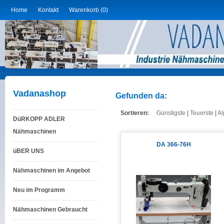
Home
Kontakt
Warenkorb (0)
Vadanashop
Gefunden da:
Sortieren:
Günstigste
|
Teuerste
|
Al
DüRKOPP ADLER
Nähmaschinen
DA 366-76H
üBER UNS
Nähmaschinen im Angebot
Neu im Programm
Nähmaschinen Gebraucht