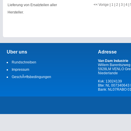
-
<<
Vorige
|
1
|
2
|
3
|
4
|
Lieferung von Ersatzteilen aller
Hersteller.
Uber uns
Adresse
Van Dam Industrie
Rundschreiben
Willem Barentszweg
5928LM VENLO Gren
Impressum
Niederlande
GeschÃ¤ftsbedingungen
Kvk: 13024139
Btw: NL 007340643
Bank: NL07RABO 01