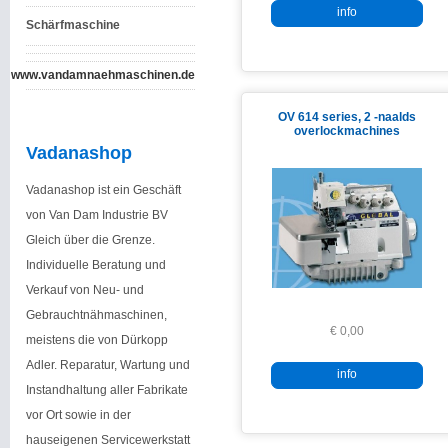
info
Schärfmaschine
www.vandamnaehmaschinen.de
OV 614 series, 2 -naalds
overlockmachines
Vadanashop
Vadanashop ist ein Geschäft
von Van Dam Industrie BV
Gleich über die Grenze.
Individuelle Beratung und
Verkauf von Neu- und
Gebrauchtnähmaschinen,
€ 0,00
meistens die von Dürkopp
Adler. Reparatur, Wartung und
info
Instandhaltung aller Fabrikate
vor Ort sowie in der
hauseigenen Servicewerkstatt