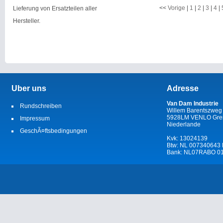
-
<<
Vorige
|
1
|
2
|
3
|
4
|
Lieferung von Ersatzteilen aller
Hersteller.
Uber uns
Adresse
Van Dam Industrie
Rundschreiben
Willem Barentszweg
5928LM VENLO Gren
Impressum
Niederlande
GeschÃ¤ftsbedingungen
Kvk: 13024139
Btw: NL 007340643
Bank: NL07RABO 01