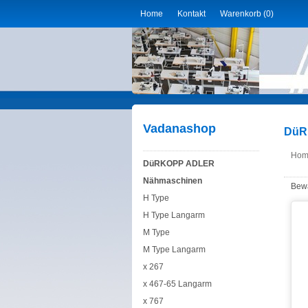
Home
Kontakt
Warenkorb (0)
Vadanashop
DüR
Hom
DüRKOPP ADLER
Nähmaschinen
Bewä
H Type
H Type Langarm
M Type
M Type Langarm
x 267
x 467-65 Langarm
x 767