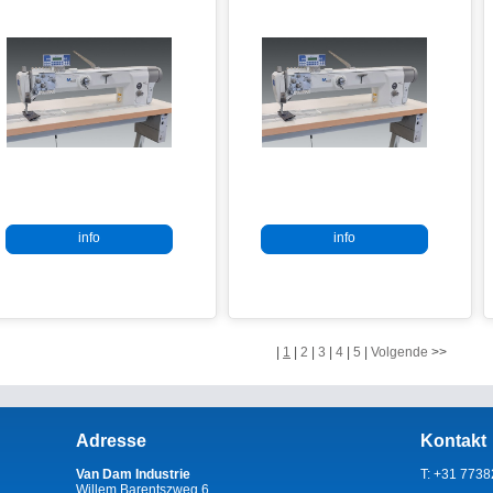
info
info
-
|
1
|
2
|
3
|
4
|
5
|
Volgende
>>
Adresse
Kontakt
Van Dam Industrie
T: +31 773
Willem Barentszweg 6