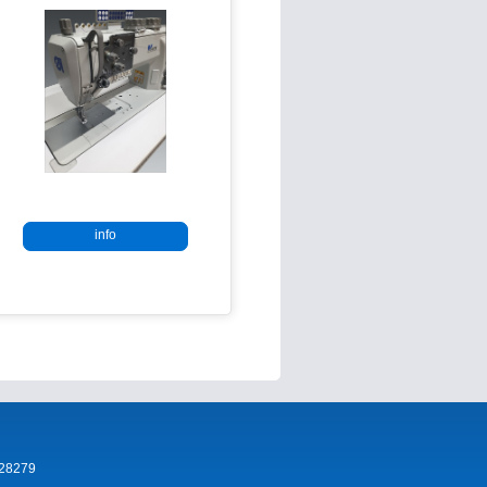
info
828279