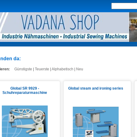
nden da:
ieren:
Günstigste
|
Teuerste
|
Alphabetisch
|
Neu
Global SR 9929 -
Global steam and ironing series
Schuhreparaturmaschine