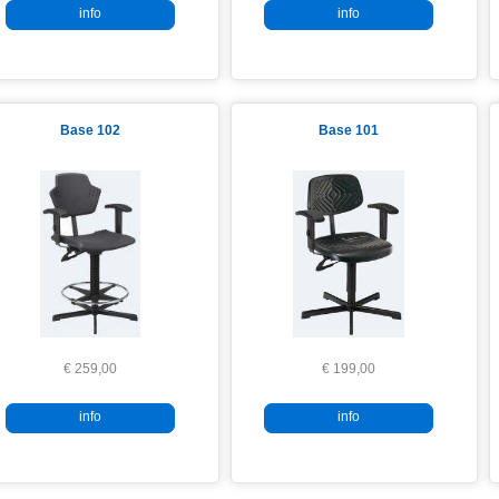
info
info
Base 102
Base 101
€ 259,00
€ 199,00
info
info