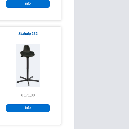
info
Stahulp 232
€ 171,00
info