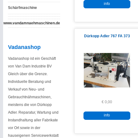
info
Schärfmaschine
www.vandamnaehmaschinen.de
Dürkopp Adler 767 FA 373
Vadanashop
Vadanashop ist ein Geschäft
von Van Dam Industrie BV
Gleich über die Grenze.
Individuelle Beratung und
Verkauf von Neu- und
Gebrauchtnähmaschinen,
€ 0,00
meistens die von Dürkopp
Adler. Reparatur, Wartung und
info
Instandhaltung aller Fabrikate
vor Ort sowie in der
hauseigenen Servicewerkstatt