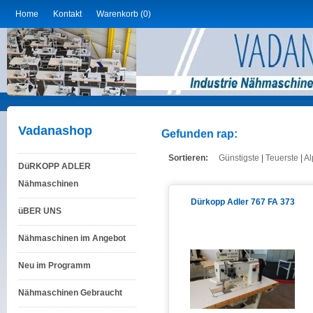
Home
Kontakt
Warenkorb (0)
Vadanashop
Gefunden rap:
Sortieren:
Günstigste
|
Teuerste
|
Al
DüRKOPP ADLER
Nähmaschinen
Dürkopp Adler 767 FA 373
üBER UNS
Nähmaschinen im Angebot
Neu im Programm
Nähmaschinen Gebraucht