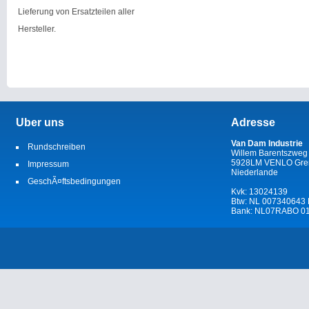
Lieferung von Ersatzteilen aller
Hersteller.
Uber uns
Adresse
Van Dam Industrie
Rundschreiben
Willem Barentszweg
5928LM VENLO Gren
Impressum
Niederlande
GeschÃ¤ftsbedingungen
Kvk: 13024139
Btw: NL 007340643
Bank: NL07RABO 01