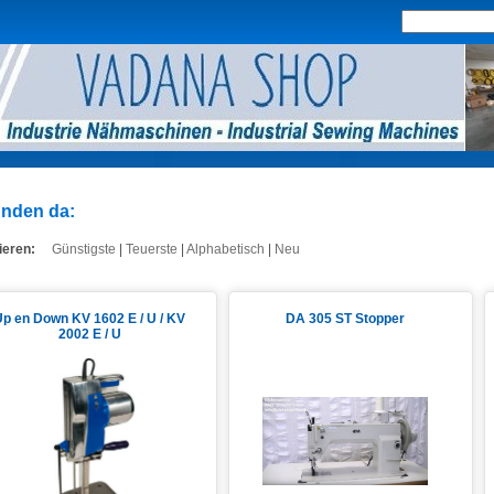
nden da:
ieren:
Günstigste
|
Teuerste
|
Alphabetisch
|
Neu
p en Down KV 1602 E / U / KV
DA 305 ST Stopper
2002 E / U