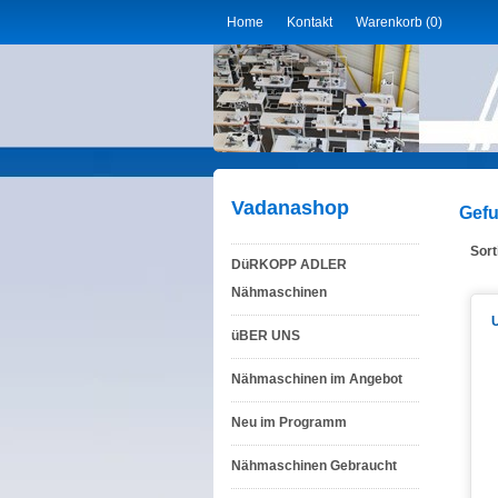
Home
Kontakt
Warenkorb (0)
Vadanashop
Gefu
Sort
DüRKOPP ADLER
Nähmaschinen
U
üBER UNS
Nähmaschinen im Angebot
Neu im Programm
Nähmaschinen Gebraucht