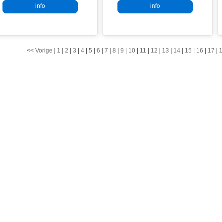
info
info
-
<<
Vorige
|
1
|
2
|
3
|
4
|
5
|
6
|
7
|
8
|
9
|
10
|
11
|
12
|
13
|
14
|
15
|
16
|
17
|