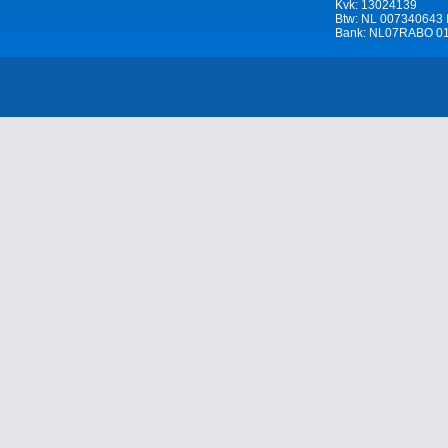
Kvk: 13024139
Btw: NL 007340643
Bank: NL07RABO 01