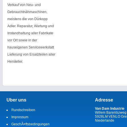
Verkauf von Neu- und
Gebrauchtnähmaschinen,
meistens die von Dürkopp
Adler. Reparatur, Wartung und
Instandhaltung aller Fabrikate
vor Ort sowie in der
hauseigenen Servicewerkstatt
Lieferung von Ersatzteilen aller
Hersteller.
Uber uns
Adresse
Van Dam Industrie
Rundschreiben
Willem Barentszweg
5928LM VENLO Gren
Impressum
Niederlande
GeschÃ¤ftsbedingungen