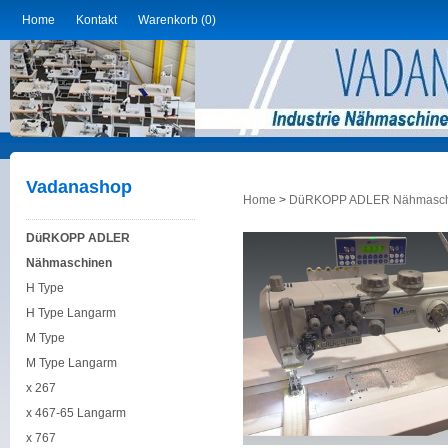
Home
Kontakt
Warenkorb (0)
Vadanashop
Home
>
DüRKOPP ADLER Nähmasch
DüRKOPP ADLER
Nähmaschinen
H Type
H Type Langarm
M Type
M Type Langarm
x 267
x 467-65 Langarm
x 767