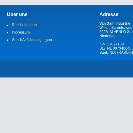
Uber uns
Adresse
Van Dam Industrie
Rundschreiben
Willem Barentszweg
5928LM VENLO Gren
Impressum
Niederlande
GeschÃ¤ftsbedingungen
Kvk: 13024139
Btw: NL 007340643
Bank: NL07RABO 01