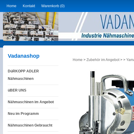
Home
Kontakt
Warenkorb (0)
Vadanashop
Home
>
Zubehör im Angebot
>
>
Yama
DüRKOPP ADLER
Nähmaschinen
üBER UNS
Nähmaschinen im Angebot
Neu im Programm
Nähmaschinen Gebraucht